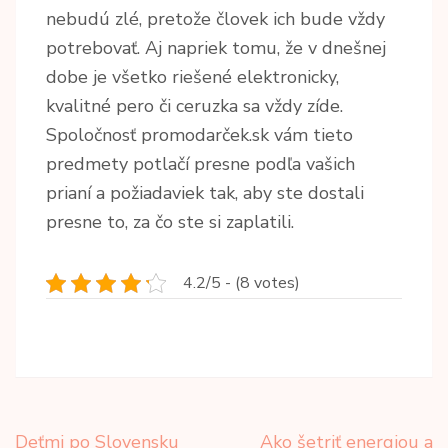
nebudú zlé, pretože človek ich bude vždy
potrebovať. Aj napriek tomu, že v dnešnej
dobe je všetko riešené elektronicky,
kvalitné pero či ceruzka sa vždy zíde.
Spoločnosť promodarček.sk vám tieto
predmety potlačí presne podľa vašich
prianí a požiadaviek tak, aby ste dostali
presne to, za čo ste si zaplatili.
4.2/5 - (8 votes)
Navigace
Deťmi po Slovensku
Ako šetriť energiou a