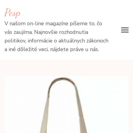
Přeskočit
Pcsp
na
obsah
V našom on-line magazíne píšeme to, čo
(stiskněte
vás zaujíma. Najnovšie rozhodnutia
Enter)
politikov, informácie o aktuálnych zákonoch
a iné dôležité veci, nájdete práve u nás.