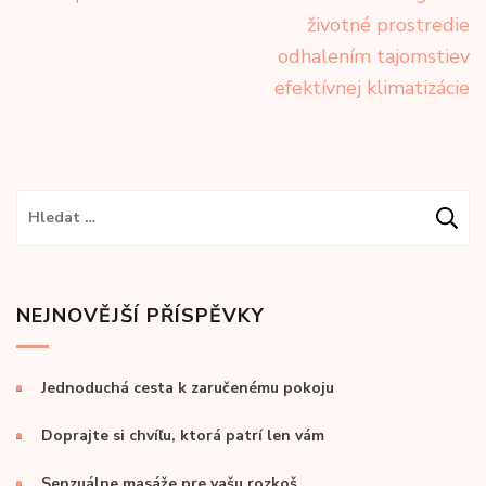
pro
životné prostredie
příspěvek
odhalením tajomstiev
efektívnej klimatizácie
Vyhledávání
NEJNOVĚJŠÍ PŘÍSPĚVKY
Jednoduchá cesta k zaručenému pokoju
Doprajte si chvíľu, ktorá patrí len vám
Senzuálne masáže pre vašu rozkoš