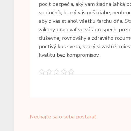
pocit bezpečia, aký vám žiadna ľahká p
spoločník, ktorý vás neškriabe, neobme
aby z vás stiahol všetku ťarchu dňa. St
zákony pracovať vo váš prospech, pret
duševnej rovnováhy a zdravého rozumu
poctivý kus sveta, ktorý si zaslúži mi
kvalitu bez kompromisov.
Navigace
Nechajte sa o seba postarať
pro