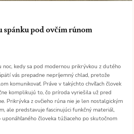
mu spánku pod ovčím rúnom
nu noc, kedy sa pod modernou prikrývkou z dutého
ápätí vás prepadne nepríjemný chlad, pretože
lom komunikovať. Práve v takýchto chvíľach človek
ne komplikujú to, čo príroda vyriešila už pred
e. Prikrývka z ovčieho rúna nie je len nostalgickým
, ale predstavuje fascinujúci funkčný materiál,
o uponáhľaného človeka túžiaceho po skutočnom