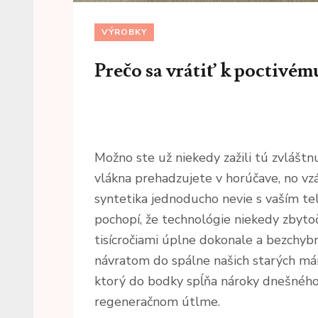
VÝROBKY
Prečo sa vrátiť k poctivé
Možno ste už niekedy zažili tú zvlášt
vlákna prehadzujete v horúčave, no vz
syntetika jednoducho nevie s vaším te
pochopí, že technológie niekedy zbytoč
tisícročiami úplne dokonale a bezchybn
návratom do spálne našich starých mám
ktorý do bodky spĺňa nároky dnešnéh
regeneračnom útlme.