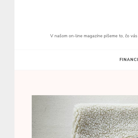
Přeskočit
na
obsah
(stiskněte
V našom on-line magazíne píšeme to, čo vás z
Enter)
FINANC