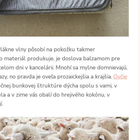
lákne vlny pôsobí na pokožku takmer
to materiál produkuje, je doslova balzamom pre
celom dni v kancelárii. Mnohí sa mylne domnievajú,
y, no pravda je oveľa prozaickejšia a krajšia.
Ovčie
ečnej bunkovej štruktúre dýcha spolu s vami, v
a a v zime vás obalí do hrejivého kokónu, v
í.