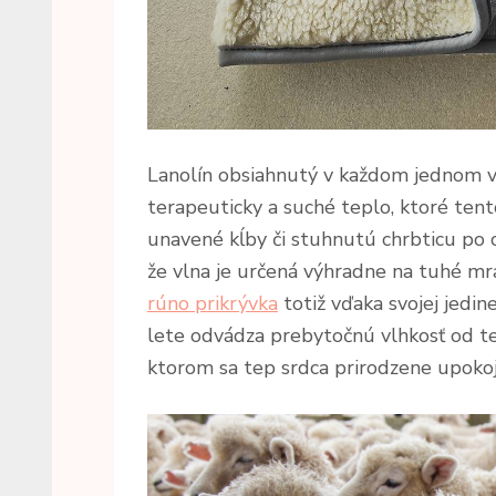
Lanolín obsiahnutý v každom jednom v
terapeuticky a suché teplo, ktoré ten
unavené kĺby či stuhnutú chrbticu po 
že vlna je určená výhradne na tuhé mraz
rúno prikrývka
totiž vďaka svojej jedin
lete odvádza prebytočnú vlhkosť od tel
ktorom sa tep srdca prirodzene upokoj