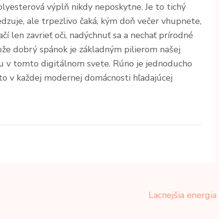
olyesterová výplň nikdy neposkytne. Je to tichý
dzuje, ale trpezlivo čaká, kým doň večer vhupnete,
ačí len zavrieť oči, nadýchnuť sa a nechať prírodné
ože dobrý spánok je základným pilierom našej
 v tomto digitálnom svete. Rúno je jednoducho
esto v každej modernej domácnosti hľadajúcej
Lacnejšia energia