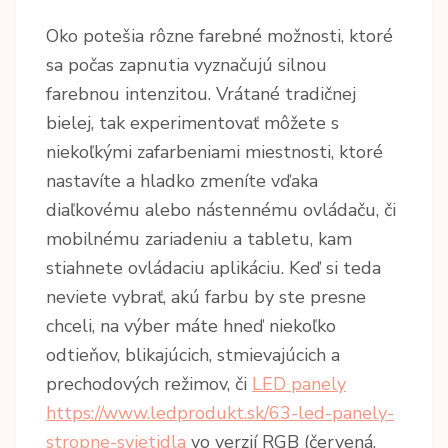
Oko potešia rôzne farebné možnosti, ktoré
sa počas zapnutia vyznačujú silnou
farebnou intenzitou. Vrátané tradičnej
bielej, tak experimentovať môžete s
niekoľkými zafarbeniami miestnosti, ktoré
nastavíte a hladko zmeníte vďaka
diaľkovému alebo nástennému ovládaču, či
mobilnému zariadeniu a tabletu, kam
stiahnete ovládaciu aplikáciu. Keď si teda
neviete vybrať, akú farbu by ste presne
chceli, na výber máte hneď niekoľko
odtieňov, blikajúcich, stmievajúcich a
prechodových režimov, či
LED panely
https://www.ledprodukt.sk/63-led-panely-
stropne-svietidla
vo verzií RGB (červená,