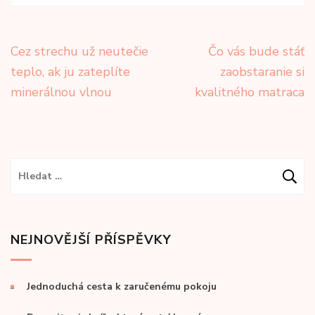
Navigace
Cez strechu už neutečie
Čo vás bude stáť
pro
teplo, ak ju zateplíte
zaobstaranie si
příspěvek
minerálnou vlnou
kvalitného matraca
Vyhledávání
NEJNOVĚJŠÍ PŘÍSPĚVKY
Jednoduchá cesta k zaručenému pokoju