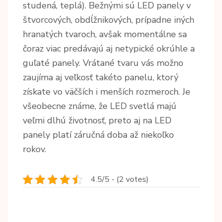
studená, teplá). Bežnými sú LED panely v
štvorcových, obdĺžnikových, prípadne iných
hranatých tvaroch, avšak momentálne sa
čoraz viac predávajú aj netypické okrúhle a
guľaté panely. Vrátané tvaru vás možno
zaujíma aj veľkosť takéto panelu, ktorý
získate vo väčších i menších rozmeroch. Je
všeobecne známe, že LED svetlá majú
veľmi dlhú životnosť, preto aj na LED
panely platí záručná doba až niekoľko
rokov.
4.5/5 - (2 votes)