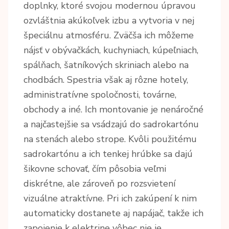
doplnky, ktoré svojou modernou úpravou
ozvláštnia akúkoľvek izbu a vytvoria v nej
špeciálnu atmosféru. Zväčša ich môžeme
nájsť v obývačkách, kuchyniach, kúpeľniach,
spálňach, šatníkových skriniach alebo na
chodbách. Spestria však aj rôzne hotely,
administratívne spoločnosti, továrne,
obchody a iné. Ich montovanie je nenáročné
a najčastejšie sa vsádzajú do sadrokartónu
na stenách alebo strope. Kvôli použitému
sadrokartónu a ich tenkej hrúbke sa dajú
šikovne schovať, čím pôsobia veľmi
diskrétne, ale zároveň po rozsvietení
vizuálne atraktívne. Pri ich zakúpení k nim
automaticky dostanete aj napájač, takže ich
zapojenie k elektrine vôbec nie je