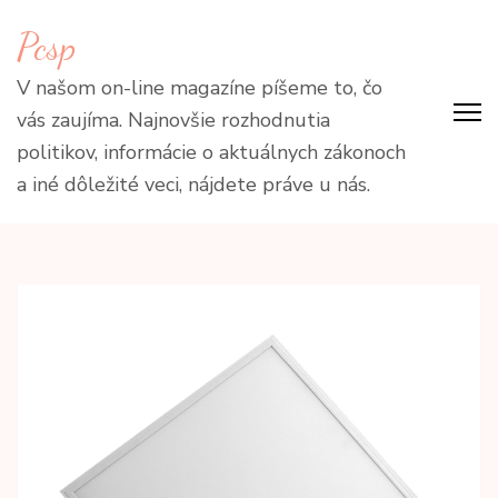
Přeskočit
Pcsp
na
obsah
V našom on-line magazíne píšeme to, čo
(stiskněte
vás zaujíma. Najnovšie rozhodnutia
Enter)
politikov, informácie o aktuálnych zákonoch
a iné dôležité veci, nájdete práve u nás.