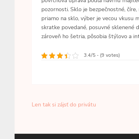
povrchová úprava podľa návrhu majite
pozornosti. Sklo je bezpečnostné, číre
priamo na sklo, výber je vecou vkusu ma
skratke povedané, posuvné sklenené dve
zároveň ho šetria, pôsobia štýlovo a i
3.4/5 - (9 votes)
Navigace
Len tak si zájsť do privátu
pro
příspěvek