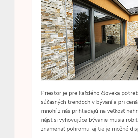
Priestor je pre každého človeka potrebn
súčasných trendoch v bývaní a pri cená
mnohí z nás prihliadajú na veľkosť neh
nájsť si vyhovujúce bývanie musia robi
znamenať pohromu, aj tie je možné disp