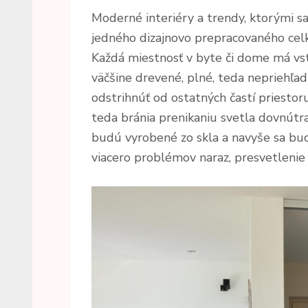
Moderné interiéry a trendy, ktorými sa
jedného dizajnovo prepracovaného celk
Každá miestnosť v byte či dome má vst
väčšine drevené, plné, teda nepriehľad
odstrihnúť od ostatných častí priestoru
teda bránia prenikaniu svetla dovnútra
budú vyrobené zo skla a navyše sa budú
viacero problémov naraz, presvetlenie 