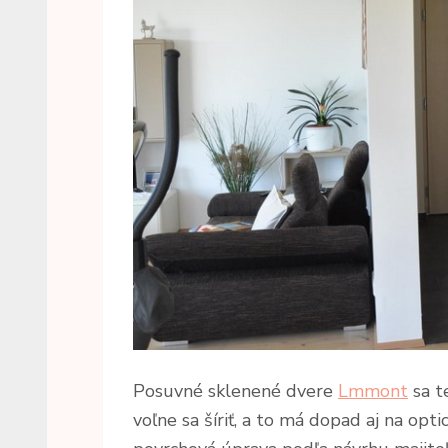
Posuvné sklenené dvere
Lmmont
sa t
voľne sa šíriť, a to má dopad aj na opt