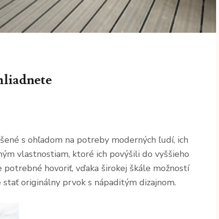
hliadnete
ešené s ohľadom na potreby moderných ľudí, ich
ným vlastnostiam, ktoré ich povýšili do vyššieho
 je potrebné hovoriť, vďaka širokej škále možností
 stať originálny prvok s nápaditým dizajnom.