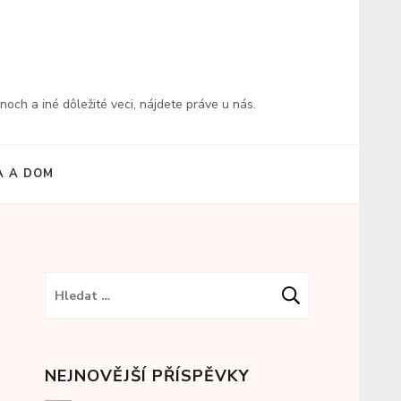
och a iné dôležité veci, nájdete práve u nás.
 A DOM
Vyhledávání
NEJNOVĚJŠÍ PŘÍSPĚVKY