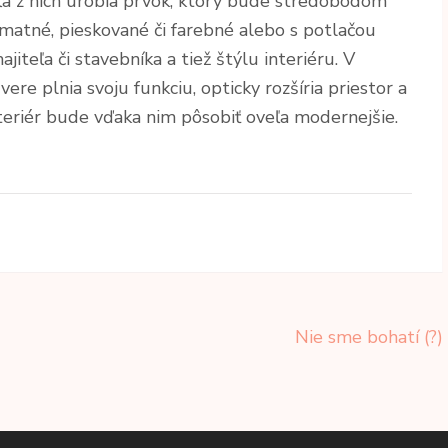
ľa z nich urobia prvok, ktorý bude stredobodom
, matné, pieskované či farebné alebo s potlačou
jiteľa či stavebníka a tiež štýlu interiéru. V
re plnia svoju funkciu, opticky rozšíria priestor a
nteriér bude vďaka nim pôsobiť oveľa modernejšie.
Nie sme bohatí (?)