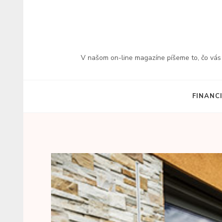
Přeskočit
na
obsah
(stiskněte
V našom on-line magazíne píšeme to, čo vás z
Enter)
FINANC